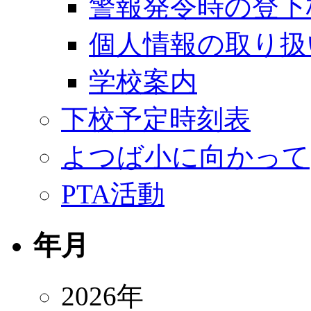
警報発令時の登下
個人情報の取り扱
学校案内
下校予定時刻表
よつば小に向かって
PTA活動
年月
2026年